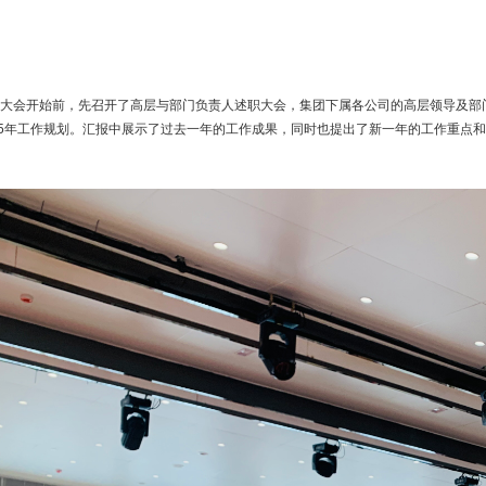
大会开始前，先召开了高层与部门负责人述职大会，集团下属各公司的高层领导及部门
25年工作规划。汇报中展示了过去一年的工作成果，同时也提出了新一年的工作