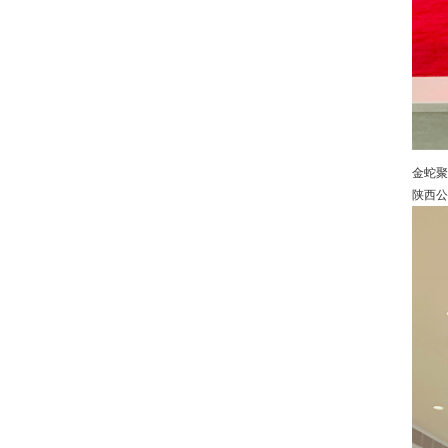
金蛇聚
陕西公