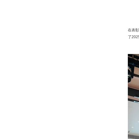
在表彰
了20