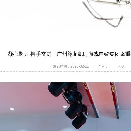
凝心聚力 携手奋进｜广州尊龙凯时游戏电缆集团隆重
发布时间：2025-02-22
作者：
来源：