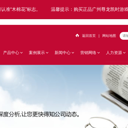
尊龙凯时游戏
认准“木棉花”标志。 温馨提示：购买正品广州尊龙凯时游戏
返回首页
|
网站地图
产品中心
案例展示
新闻中心
营销网络
人力资源