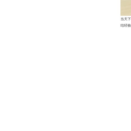
当天下
结经验