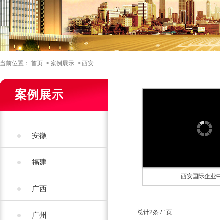
当前位置：
首页
>
案例展示
>
西安
案例展示
安徽
福建
西安国际企业
广西
总计2条 / 1页
广州