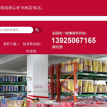
电缆请认准“木棉花”标志。
资料下载
联系尊龙凯
时游戏